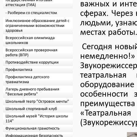
Государственная итоговая
важных и инте
аттестация (ГИА)
сферах. Через
Разберем со специалистом
людьми, узнаю
Инклюзивное образование детей с
ограниченными возможностями
местах работы
здоровья
Всероссийская олимпиада
школьников
Сегодня новы
Всероссийская проверочная
немедленно
работа (ВПР)
Противодействие коррупции
Звукорежисс
Профилактика
театральная
Профилактика детского
оборудование 
травматизма
Лагерь дневного пребывания
особенности 
"Веселые ребята"
преимуществ
Школьный театр "Островок мечты"
Школьный спортивный клуб
«Театральн
Школьный музей "История школы
(Звукорежиссур
114"
Функциональная грамотность
Информационная безопасность