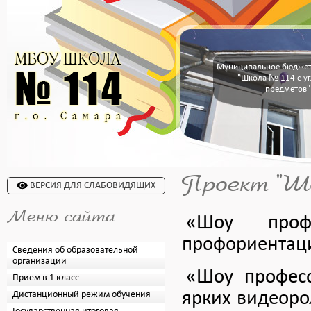
Муниципальное бюджет
"Школа № 114 с у
предметов"
Проект "Шо
ВЕРСИЯ ДЛЯ СЛАБОВИДЯЩИХ
Меню сайта
«Шоу профе
профориентаци
Сведения об образовательной
организации
«Шоу профес
Прием в 1 класс
ярких видеоро
Дистанционный режим обучения